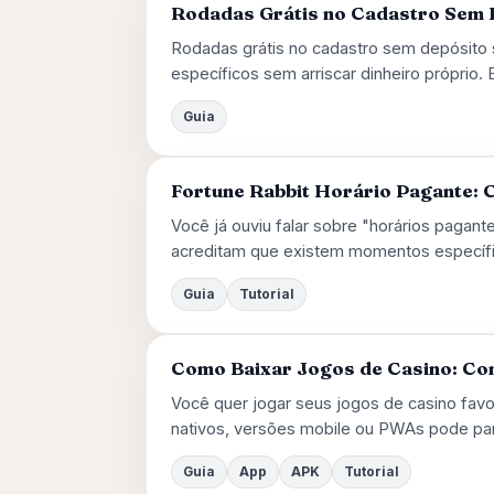
Rodadas Grátis no Cadastro Sem 
Rodadas grátis no cadastro sem depósito 
específicos sem arriscar dinheiro próprio. Ba
Guia
Fortune Rabbit Horário Pagante: 
Você já ouviu falar sobre "horários pagant
acreditam que existem momentos específic
Guia
Tutorial
Como Baixar Jogos de Casino: Co
Você quer jogar seus jogos de casino favor
nativos, versões mobile ou PWAs pode par
Guia
App
APK
Tutorial