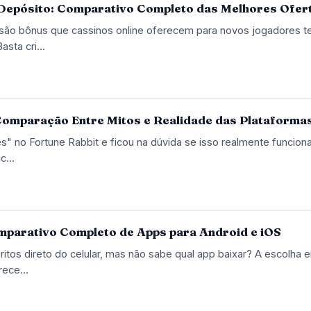
Depósito: Comparativo Completo das Melhores Ofer
são bônus que cassinos online oferecem para novos jogadores t
sta cri...
Comparação Entre Mitos e Realidade das Plataforma
es" no Fortune Rabbit e ficou na dúvida se isso realmente funcio
...
mparativo Completo de Apps para Android e iOS
itos direto do celular, mas não sabe qual app baixar? A escolha en
ece...