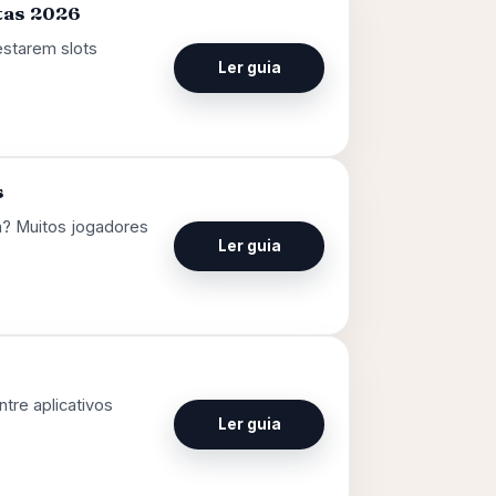
tas 2026
estarem slots
Ler guia
s
na? Muitos jogadores
Ler guia
tre aplicativos
Ler guia