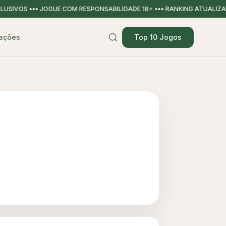
USIVOS ••• JOGUE COM RESPONSABILIDADE 18+ ••• RANKING ATUALIZAD
iações
Top 10 Jogos