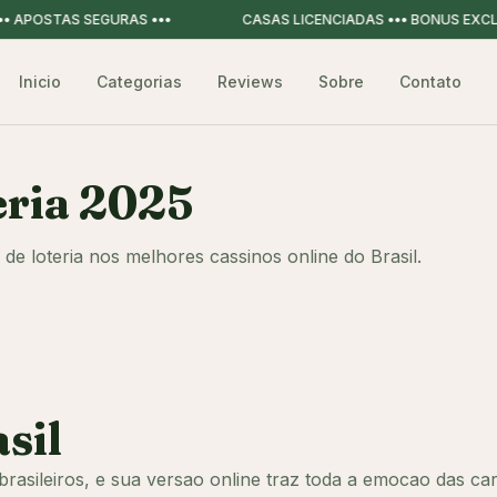
 APOSTAS SEGURAS •••
CASAS LICENCIADAS ••• BONUS EXCLUS
Inicio
Categorias
Reviews
Sobre
Contato
eria 2025
 de loteria nos melhores cassinos online do Brasil.
sil
brasileiros, e sua versao online traz toda a emocao das car