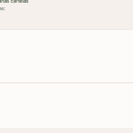
rias cartelas
as: