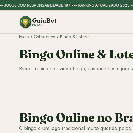
 JOGUE COM RESPONSABILIDADE 18+ ••• RANKING ATUALIZADO 2025 •••
GuiaBet
BRASIL
Inicio
Categorias
Bingo & Loteria
Bingo Online & Lot
Bingo tradicional, video bingo, raspadinhas e jogos
Bingo Online no Bra
O bingo e um jogo tradicional muito querido pelos 