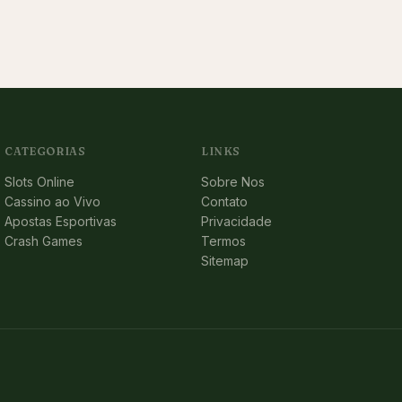
CATEGORIAS
LINKS
Slots Online
Sobre Nos
Cassino ao Vivo
Contato
Apostas Esportivas
Privacidade
Crash Games
Termos
Sitemap