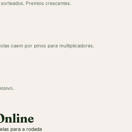
 sorteados. Premios crescentes.
olas caem por pinos para multiplicadores.
ssivo.
Online
las para a rodada