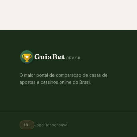
GuiaBet
BRASIL
O maior portal de comparacao de casas de
apostas e cassinos online do Brasil.
18+
Jogo Responsavel