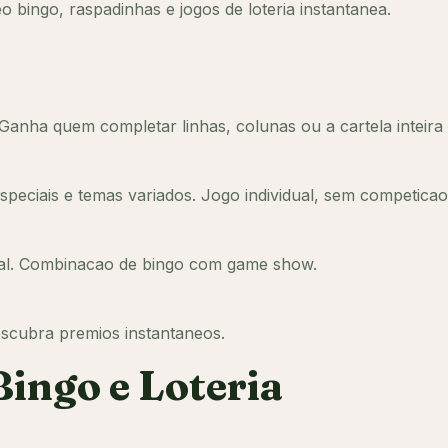
 bingo, raspadinhas e jogos de loteria instantanea.
anha quem completar linhas, colunas ou a cartela inteira 
speciais e temas variados. Jogo individual, sem competica
eal. Combinacao de bingo com game show.
descubra premios instantaneos.
Bingo e Loteria