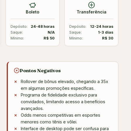
Boleto
Transferência
Depósito:
24-48 horas
Depósito:
12-24 horas
Saque:
N/A
Saque:
1-3 dias
Mínimo:
R$ 50
Mínimo:
R$ 30
Pontos Negativos
Rollover de bônus elevado, chegando a 35x
em algumas promoções específicas.
Programa de fidelidade exclusivo para
convidados, limitando acesso a benefícios
avançados.
Odds menos competitivas em esportes
menores como tênis e vôlei.
Interface de desktop pode ser confusa para