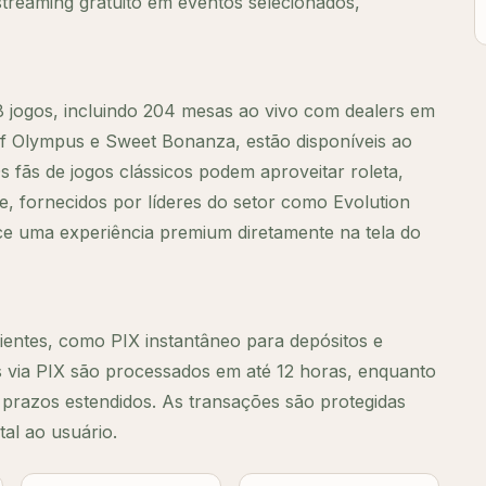
treaming gratuito em eventos selecionados,
 jogos, incluindo 204 mesas ao vivo com dealers em
of Olympus e Sweet Bonanza, estão disponíveis ao
fãs de jogos clássicos podem aproveitar roleta,
de, fornecidos por líderes do setor como Evolution
ce uma experiência premium diretamente na tela do
ntes, como PIX instantâneo para depósitos e
 via PIX são processados em até 12 horas, enquanto
prazos estendidos. As transações são protegidas
al ao usuário.