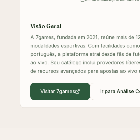
Visão Geral
A 7games, fundada em 2021, reúne mais de 12
modalidades esportivas. Com facilidades como
português, a plataforma atrai desde fãs de fut
ao vivo. Seu catálogo inclui provedores líde
de recursos avançados para apostas ao vivo e
Visitar 7games
Ir para Análise 