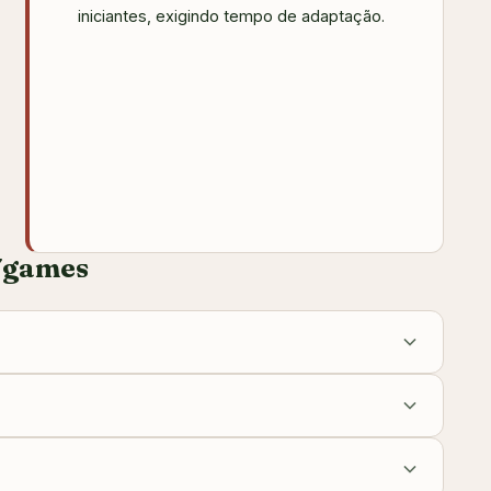
iniciantes, exigindo tempo de adaptação.
 7games
rtivas, incluindo futebol, eSports (CS2, LoL, Dota 2),
o o Brasileirão, Copa do Brasil e ligas internacionais,
itando aumentar os ganhos ao apostar em múltiplos
e. A ferramenta é intuitiva e fácil de usar.