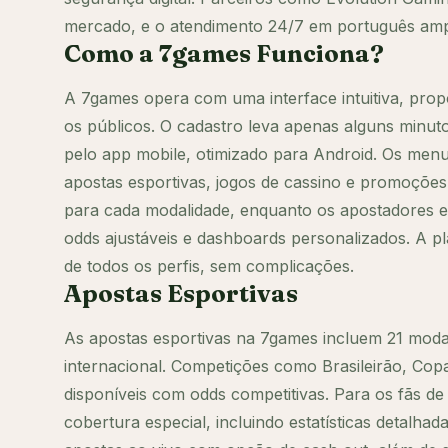
mercado, e o atendimento 24/7 em português amplia
Como a 7games Funciona?
A 7games opera com uma interface intuitiva, prop
os públicos. O cadastro leva apenas alguns minuto
pelo app mobile, otimizado para Android. Os men
apostas esportivas, jogos de cassino e promoções
para cada modalidade, enquanto os apostadores 
odds ajustáveis e dashboards personalizados. A pl
de todos os perfis, sem complicações.
Apostas Esportivas
As apostas esportivas na 7games incluem 21 modal
internacional. Competições como Brasileirão, Co
disponíveis com odds competitivas. Para os fãs d
cobertura especial, incluindo estatísticas detalh