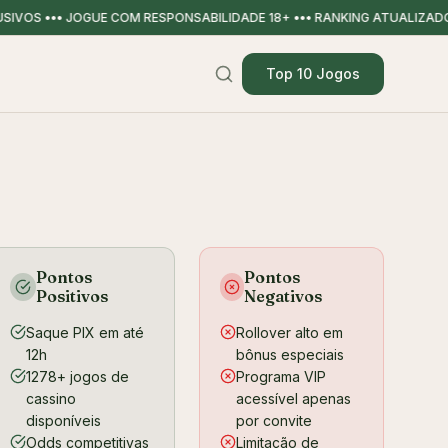
OS ••• JOGUE COM RESPONSABILIDADE 18+ ••• RANKING ATUALIZADO 2
Top 10 Jogos
Pontos
Pontos
Positivos
Negativos
Saque PIX em até
Rollover alto em
12h
bônus especiais
1278+ jogos de
Programa VIP
cassino
acessível apenas
disponíveis
por convite
Odds competitivas
Limitação de