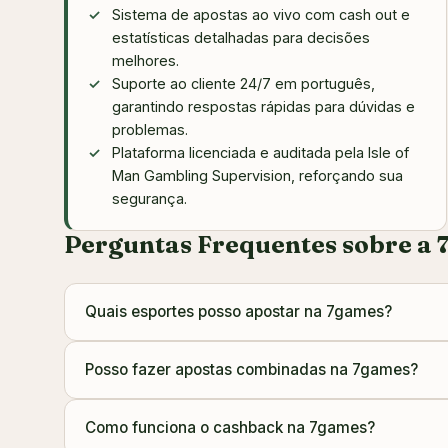
Sistema de apostas ao vivo com cash out e
estatísticas detalhadas para decisões
melhores.
Suporte ao cliente 24/7 em português,
garantindo respostas rápidas para dúvidas e
problemas.
Plataforma licenciada e auditada pela Isle of
Man Gambling Supervision, reforçando sua
segurança.
Perguntas Frequentes sobre a
Quais esportes posso apostar na 7games?
Na 7games, você pode apostar em 21 modalidades espo
Posso fazer apostas combinadas na 7games?
basquete e tênis. A plataforma cobre campeonatos com
oferecendo odds competitivas e apostas ao vivo.
Sim, a 7games permite apostas combinadas, possibil
Como funciona o cashback na 7games?
eventos de esportes diferentes ou da mesma modalidad