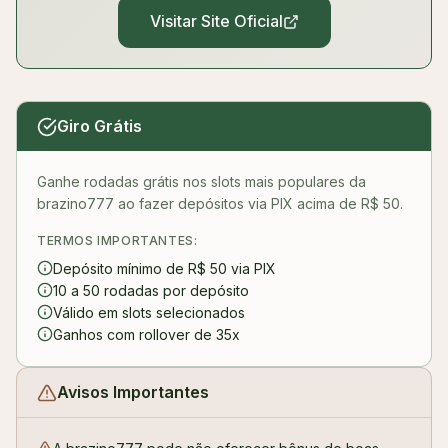
Visitar Site Oficial
Giro Grátis
Ganhe rodadas grátis nos slots mais populares da
brazino777 ao fazer depósitos via PIX acima de R$ 50.
TERMOS IMPORTANTES:
Depósito mínimo de R$ 50 via PIX
10 a 50 rodadas por depósito
Válido em slots selecionados
Ganhos com rollover de 35x
Avisos Importantes