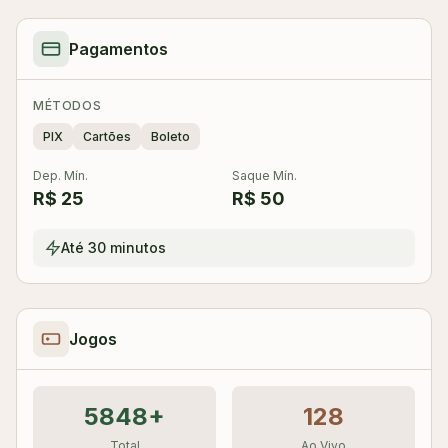
Pagamentos
MÉTODOS
PIX
Cartões
Boleto
Dep. Mín.
Saque Mín.
R$ 25
R$ 50
Até 30 minutos
Jogos
5848+
128
Total
Ao Vivo