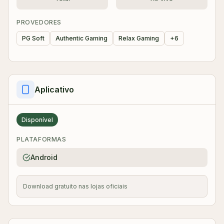
PROVEDORES
PG Soft
Authentic Gaming
Relax Gaming
+6
Aplicativo
Disponível
PLATAFORMAS
Android
Download gratuito nas lojas oficiais