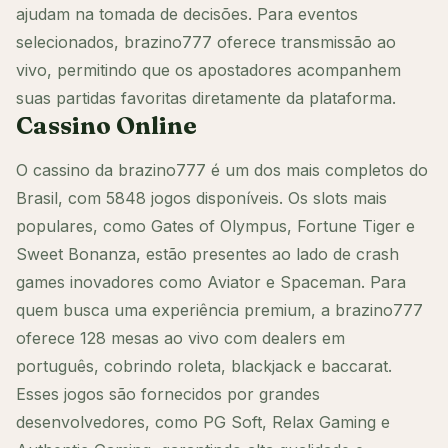
ajudam na tomada de decisões. Para eventos
selecionados, brazino777 oferece transmissão ao
vivo, permitindo que os apostadores acompanhem
suas partidas favoritas diretamente da plataforma.
Cassino Online
O cassino da brazino777 é um dos mais completos do
Brasil, com 5848 jogos disponíveis. Os slots mais
populares, como Gates of Olympus, Fortune Tiger e
Sweet Bonanza, estão presentes ao lado de crash
games inovadores como Aviator e Spaceman. Para
quem busca uma experiência premium, a brazino777
oferece 128 mesas ao vivo com dealers em
português, cobrindo roleta, blackjack e baccarat.
Esses jogos são fornecidos por grandes
desenvolvedores, como PG Soft, Relax Gaming e