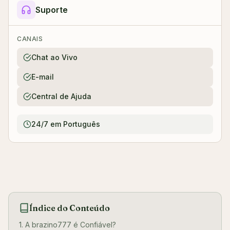
Suporte
CANAIS
Chat ao Vivo
E-mail
Central de Ajuda
24/7 em Português
Índice do Conteúdo
1. A brazino777 é Confiável?