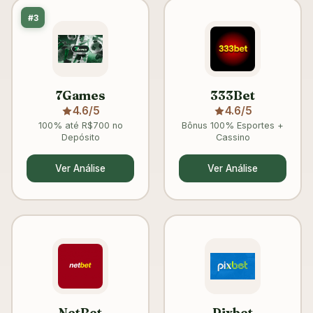
#3
7Games
333Bet
4.6/5
4.6/5
100% até R$700 no
Bônus 100% Esportes +
Depósito
Cassino
Ver Análise
Ver Análise
NetBet
Pixbet