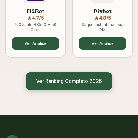
H2Bet
Pixbet
4.7/5
4.8/5
100% até R$500 + 50
Saque Instantâneo via
Giros
PIX
Ver Análise
Ver Análise
Ver Ranking Completo 2026