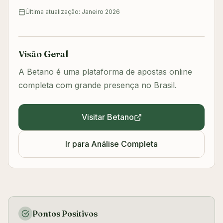
Última atualização: Janeiro 2026
Visão Geral
A Betano é uma plataforma de apostas online
completa com grande presença no Brasil.
Visitar Betano
Ir para Análise Completa
Pontos Positivos