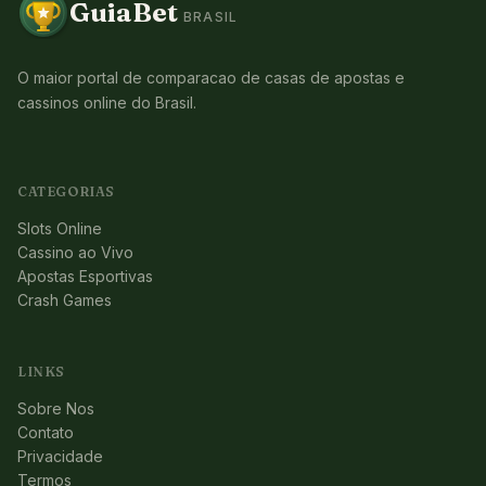
GuiaBet
BRASIL
O maior portal de comparacao de casas de apostas e
cassinos online do Brasil.
CATEGORIAS
Slots Online
Cassino ao Vivo
Apostas Esportivas
Crash Games
LINKS
Sobre Nos
Contato
Privacidade
Termos