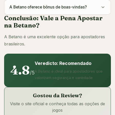
A Betano oferece mais de 30 modalidades esportivas
A Betano oferece bônus de boas-vindas?
para apostas, incluindo futebol, basquete, tênis, e-
Sports e mais.
Conclusão: Vale a Pena Apostar
A Betano oferece promoções regulares para novos e
antigos jogadores. Verifique a seção de promoções
na Betano?
para ofertas atuais.
A Betano é uma excelente opção para apostadores
brasileiros.
Veredicto: Recomendado
4.8
A Betano é ideal para apostadores que
/5
valorizam segurança e variedade.
Gostou da Review?
Visite o site oficial e conheça todas as opções de
jogos