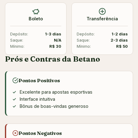
Boleto
Transferência
Depósito:
1-3 dias
Depósito:
1-2 dias
Saque:
N/A
Saque:
2-3 dias
Mínimo:
R$ 30
Mínimo:
R$ 50
Prós e Contras da Betano
Pontos Positivos
Excelente para apostas esportivas
Interface intuitiva
Bônus de boas-vindas generoso
Pontos Negativos