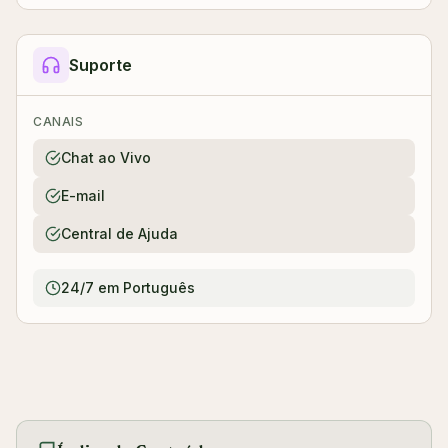
Suporte
CANAIS
Chat ao Vivo
E-mail
Central de Ajuda
24/7 em Português