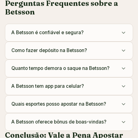
Perguntas Frequentes sobre a
Betsson
A Betsson é confiável e segura?
Sim, a Betsson é uma das casas de apostas mais
Como fazer depósito na Betsson?
seguras do mundo. Possui licenças de Malta, Reino
Unido e Suécia, além de estar regularizada pelo
Para depositar na Betsson, acesse sua conta, clique
Ministério da Fazenda do Brasil. A empresa tem mais
Quanto tempo demora o saque na Betsson?
em "Depositar" e escolha o método de pagamento
de 60 anos de história e foi eleita "Operador de Jogos
(PIX, cartão de crédito, boleto ou transferência). O
O tempo de saque na Betsson varia conforme o
Mais Seguro" pela International Gaming Awards.
depósito mínimo é de R$ 20 via PIX, que é instantâneo.
A Betsson tem app para celular?
método escolhido. Via PIX, o saque pode levar até 24
Para cartões e outros métodos, o valor mínimo é R$
horas. Para cartões de crédito, o prazo é de 3 a 5 dias
Sim, a Betsson possui aplicativo para dispositivos
30.
úteis. O valor mínimo para saque é de R$ 25.
Quais esportes posso apostar na Betsson?
Android, disponível para download gratuito.
Infelizmente, no momento não há app disponível para
A Betsson oferece mais de 30 modalidades esportivas
iOS (iPhone/iPad), mas o site mobile é totalmente
A Betsson oferece bônus de boas-vindas?
para apostas, incluindo futebol, basquete, tênis, vôlei,
responsivo e funciona perfeitamente em navegadores
MMA, boxe, hóquei, e-Sports (CS:GO, Dota 2, LoL),
Conclusão: Vale a Pena Apostar
Devido às novas regulamentações brasileiras, a
de dispositivos Apple.