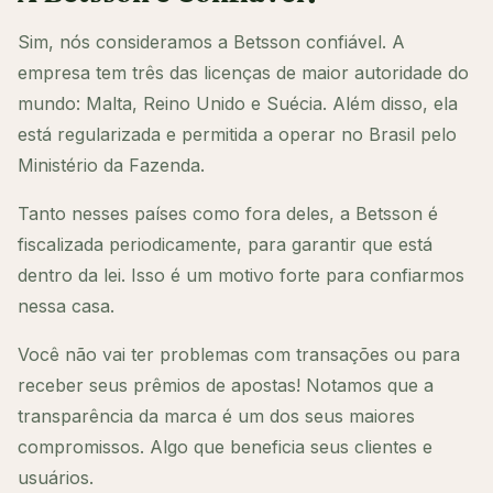
Sim, nós consideramos a Betsson confiável. A
empresa tem três das licenças de maior autoridade do
mundo: Malta, Reino Unido e Suécia. Além disso, ela
está regularizada e permitida a operar no Brasil pelo
Ministério da Fazenda.
Tanto nesses países como fora deles, a Betsson é
fiscalizada periodicamente, para garantir que está
dentro da lei. Isso é um motivo forte para confiarmos
nessa casa.
Você não vai ter problemas com transações ou para
receber seus prêmios de apostas! Notamos que a
transparência da marca é um dos seus maiores
compromissos. Algo que beneficia seus clientes e
usuários.