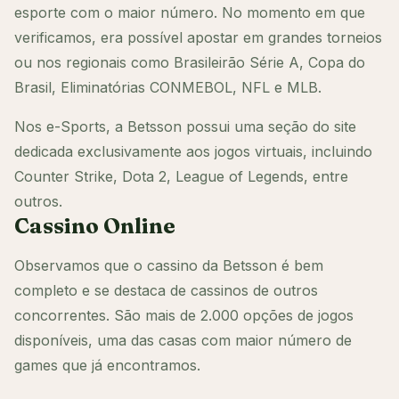
esporte com o maior número. No momento em que
verificamos, era possível apostar em grandes torneios
ou nos regionais como Brasileirão Série A, Copa do
Brasil, Eliminatórias CONMEBOL, NFL e MLB.
Nos e-Sports, a Betsson possui uma seção do site
dedicada exclusivamente aos jogos virtuais, incluindo
Counter Strike, Dota 2, League of Legends, entre
outros.
Cassino Online
Observamos que o cassino da Betsson é bem
completo e se destaca de cassinos de outros
concorrentes. São mais de 2.000 opções de jogos
disponíveis, uma das casas com maior número de
games que já encontramos.