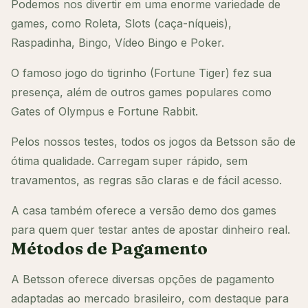
Podemos nos divertir em uma enorme variedade de
games, como Roleta, Slots (caça-níqueis),
Raspadinha, Bingo, Vídeo Bingo e Poker.
O famoso jogo do tigrinho (Fortune Tiger) fez sua
presença, além de outros games populares como
Gates of Olympus e Fortune Rabbit.
Pelos nossos testes, todos os jogos da Betsson são de
ótima qualidade. Carregam super rápido, sem
travamentos, as regras são claras e de fácil acesso.
A casa também oferece a versão demo dos games
para quem quer testar antes de apostar dinheiro real.
Métodos de Pagamento
A Betsson oferece diversas opções de pagamento
adaptadas ao mercado brasileiro, com destaque para