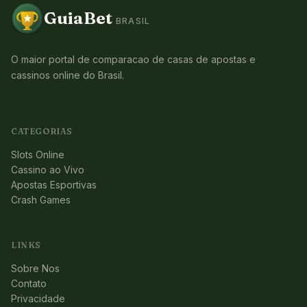
GuiaBet
BRASIL
O maior portal de comparacao de casas de apostas e
cassinos online do Brasil.
CATEGORIAS
Slots Online
Cassino ao Vivo
Apostas Esportivas
Crash Games
LINKS
Sobre Nos
Contato
Privacidade