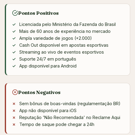
Pontos Positivos
Licenciada pelo Ministério da Fazenda do Brasil
Mais de 60 anos de experiência no mercado
Ampla variedade de jogos (+2.000)
Cash Out disponível em apostas esportivas
Streaming ao vivo de eventos esportivos
Suporte 24/7 em português
App disponível para Android
Pontos Negativos
Sem bônus de boas-vindas (regulamentação BR)
App não disponível para iOS
Reputação 'Não Recomendada' no Reclame Aqui
Tempo de saque pode chegar a 24h