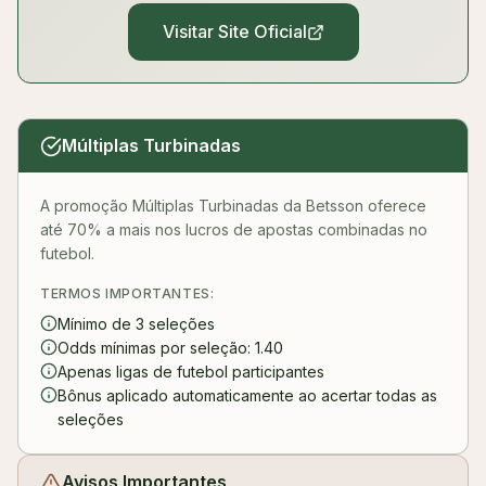
Visitar Site Oficial
Múltiplas Turbinadas
A promoção Múltiplas Turbinadas da Betsson oferece
até 70% a mais nos lucros de apostas combinadas no
futebol.
TERMOS IMPORTANTES:
Mínimo de 3 seleções
Odds mínimas por seleção: 1.40
Apenas ligas de futebol participantes
Bônus aplicado automaticamente ao acertar todas as
seleções
Avisos Importantes